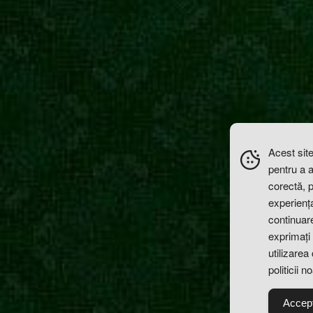
Acest site
pentru a 
corectă, 
experiența 
continuare
exprimați 
utilizarea
politicii n
Accep