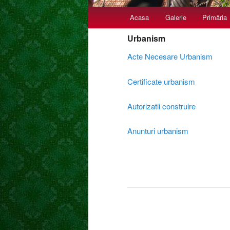
Meniu principal
Acasa
Galerie
Primăria
Sari la conținutul principal
Sari la conținutul secundar
Urbanism
Acte Necesare Urbanism
Certificate urbanism
Autorizatii construire
Anunturi urbanism