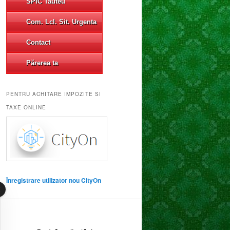
SPIC Tauteu
Com. Lcl. Sit. Urgenta
Contact
Părerea ta
PENTRU ACHITARE IMPOZITE SI
TAXE ONLINE
Înregistrare utilizator nou CityOn