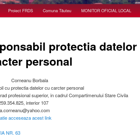
Proiect FRDS
Comuna Tăuteu
MONITOR OFICIAL LOCAL
ponsabil protectia datelor
acter personal
eanu Borbala
sabil cu protectia datelor cu carcter persona
r, grad profesional superior, in cadrul Compartimenului Sta
fon: 0259.354.825, interior 10
l: borika.corneanu@yahoo.c
atie acceseaza acest link
IA NR. 63