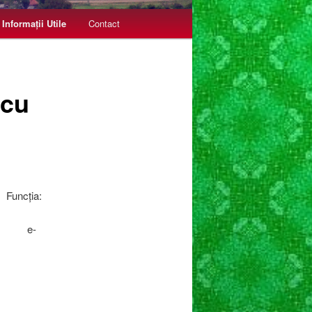
Informații Utile
Contact
 cu
l
Funcția:
re Civila
7 e-
om