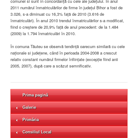
comunei si sunt în concordanţă cu cele ale judeţului. În anul
2011 numărul înmatriculărilor de firme în judeţul Bihor a fost de
3.026, s-a diminuat cu 16,3% faţă de 2010 (3.616 de
înmatriculări). În anul 2010 trendul înmatriculărilor s-a modificat,
fiind o creştere de 20,9% faţă de anul precedent: de la 1.484
(2009) la 1.794 înmatriculări în 2010.
În comuna Tăuteu se observă tendinţă oarecum similară cu cele
naţionale si judeţene, când în perioada 2004-2008 a crescut
relativ constant numărul firmelor înfiinţate (excepţie fiind anii
2005, 2007), după care a scăzut semnificativ.
Prima pagină
Galerie
Primăria
Consiliul Local