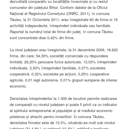
dezvoltată comparativ cu localităţile învecinate şi cu restul
comunelor din judeţului Bihor. Conform datelor de la Oficiul
Naţional al Registrului Comerţului (ONRC, 2011), în comuna
Tăuteu, la 31 Octombrie 2011, erau înregistrate 60 de firme si 19
activităţi independente, întreprinderi individuale sau familiale.
Raportat la numărul total de firme din judeţ, în comuna Tăuteu
sunt concentrate doar 0,42% din firme.
La nivel judeţean erau înregistrate, la 31 decembrie 2009, 18.620
firme, din care: 54,30% societăţi comerciale cu răspundere
limitată, 29,20% persoane fizice autorizate, 13,03% întreprinderi
individuale, 2,50% întreprinderi familiale, 0,37% societate
cooperativă, 0,32% societate pe acţiuni, 0,25% cooperative
agricole, 0,01 regii autonome, 0,01% grupuri europene de interes
economic.
Densitatea întreprinderilor la 1.000 de locuitori permite realizarea
de comparaţii cu nivelul judeţean şi poate fi privit ca un indicator
al spiritului antreprenorial al populaţiei şi al mediului economic
prietenos şi atractiv pentru investitori. În comuna Tăuteu,
densitatea firmelor este de 13,3%, situându-se mult sub nivelul
judeţean (31,4,8%), şi naţional (41,5%), arătând o implicare