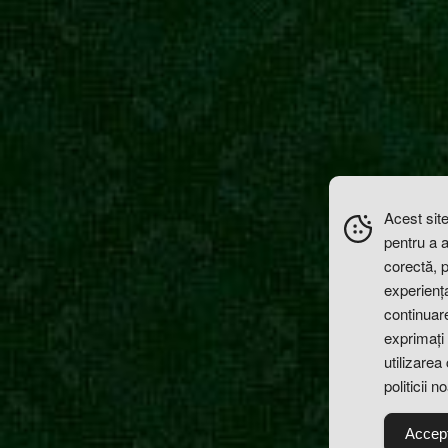
Acest site
pentru a 
corectă, 
experiența 
continuare
exprimați 
utilizarea
politicii n
Accep