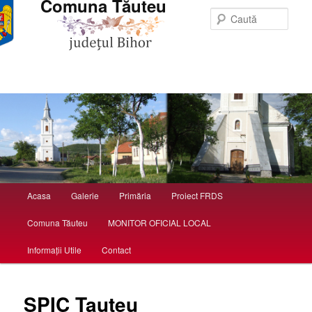
Comuna Tăuteu
Caută
Meniu principal
Acasa
Galerie
Primăria
Proiect FRDS
Sari la conținutul principal
Sari la conținutul secundar
Comuna Tăuteu
MONITOR OFICIAL LOCAL
Informații Utile
Contact
SPIC Tauteu