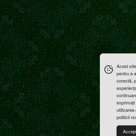
Acest site
pentru a 
corectă, 
experiența 
continuare
exprimați 
utilizarea
politicii n
Accep