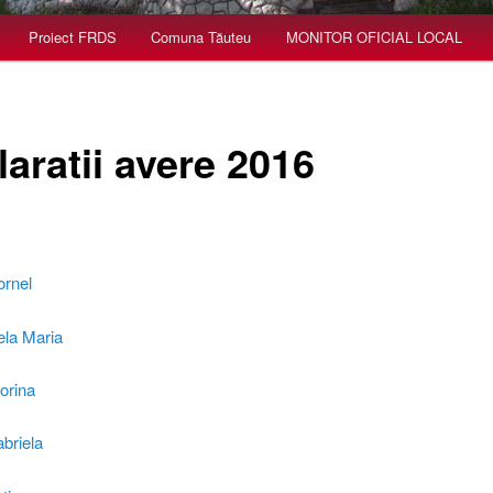
Proiect FRDS
Comuna Tăuteu
MONITOR OFICIAL LOCAL
aratii avere 2016
ornel
ela Maria
orina
briela