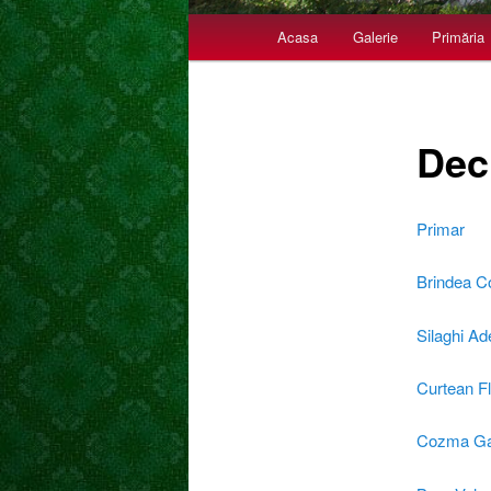
Meniu principal
Acasa
Galerie
Primăria
Sari la conținutul principal
Sari la conținutul secundar
Decl
Primar
Brindea C
Silaghi Ad
Curtean Fl
Cozma Ga