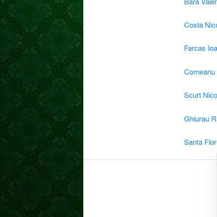
Bara Valen
Costa Nic
Farcas Io
Corneanu 
Scurt Nico
Ghiurau R
Santa Flor