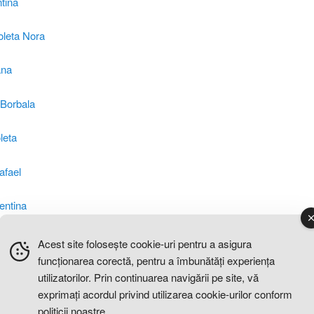
tina
oleta Nora
ana
Borbala
leta
afael
entina
Acest site folosește cookie-uri pentru a asigura
funcționarea corectă, pentru a îmbunătăți experiența
utilizatorilor. Prin continuarea navigării pe site, vă
exprimați acordul privind utilizarea cookie-urilor conform
politicii noastre.