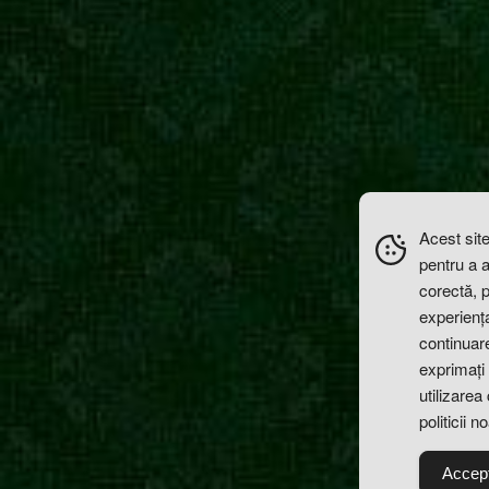
Acest site
pentru a 
corectă, 
experiența 
continuare
exprimați 
utilizarea
politicii n
Accep