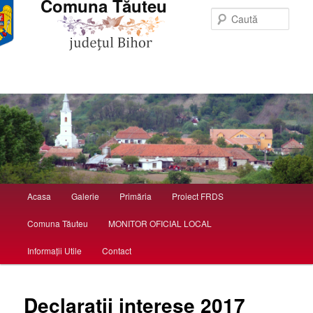
Comuna Tăuteu
Caută
Meniu principal
Acasa
Galerie
Primăria
Proiect FRDS
Sari la conținutul principal
Sari la conținutul secundar
Comuna Tăuteu
MONITOR OFICIAL LOCAL
Informații Utile
Contact
Declaratii interese 2017