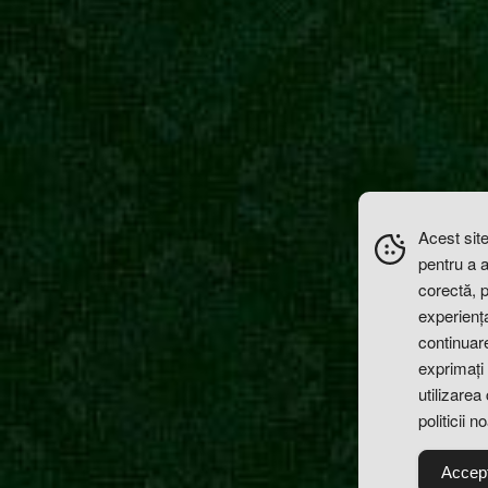
Acest site
pentru a 
corectă, 
experiența 
continuare
exprimați 
utilizarea
politicii n
Accep