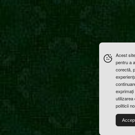
Acest site
pentru a 
corectă, 
experiența 
continuare
exprimați 
utilizarea
politicii n
Accep