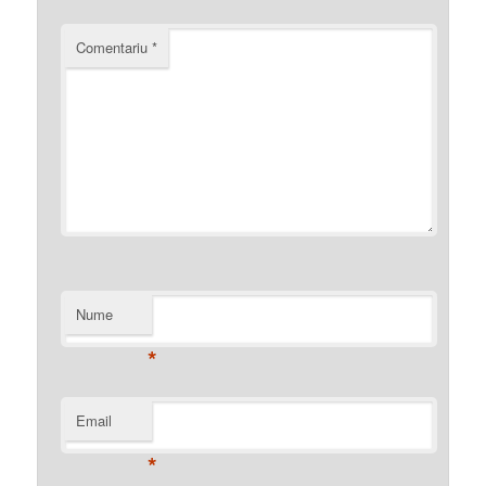
Comentariu
*
Nume
*
Email
*