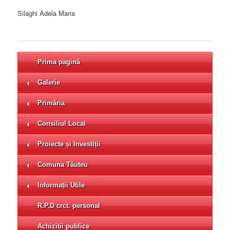
Silaghi Adela Maria
Prima pagină
Galerie
Primăria
Consiliul Local
Proiecte și Investiții
Comuna Tăuteu
Informații Utile
R.P.D crct. personal
Achizitii publice