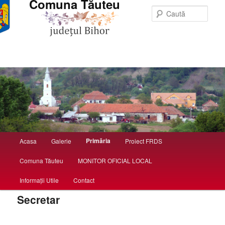
Comuna Tăuteu
Caută
Meniu principal
Primăria
Acasa
Galerie
Proiect FRDS
Sari la conținutul principal
Sari la conținutul secundar
Comuna Tăuteu
MONITOR OFICIAL LOCAL
Informații Utile
Contact
Secretar