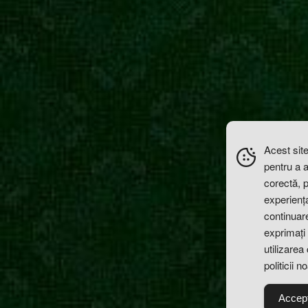
Acest site
pentru a 
corectă, 
experiența 
continuare
exprimați 
utilizarea
politicii n
Accep