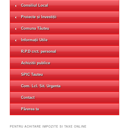
Consiliul Local
Proiecte și Investiții
Comuna Tăuteu
Informații Utile
R.P.D crct. personal
Achizitii publice
SPIC Tauteu
Com. Lcl. Sit. Urgenta
Contact
Părerea ta
PENTRU ACHITARE IMPOZITE SI TAXE ONLINE