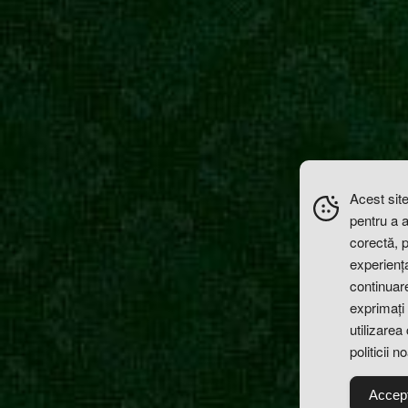
Acest site
pentru a 
corectă, 
experiența 
continuare
exprimați 
utilizarea
politicii n
Accep